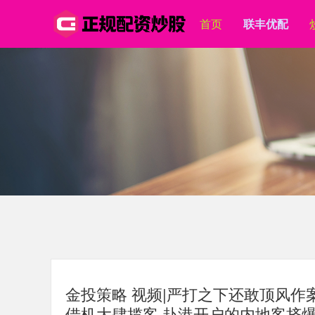
首页
联丰优配
金投策略 视频|严打之下还敢顶风
借机大肆揽客 赴港开户的内地客挤