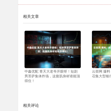
相关文章
中鑫优配 青天大老爷开眼呀！短剧
云燚网 爆
男菩萨集体炸场，这腹肌身材谁能顶
召集大型银
得住！
相关评论