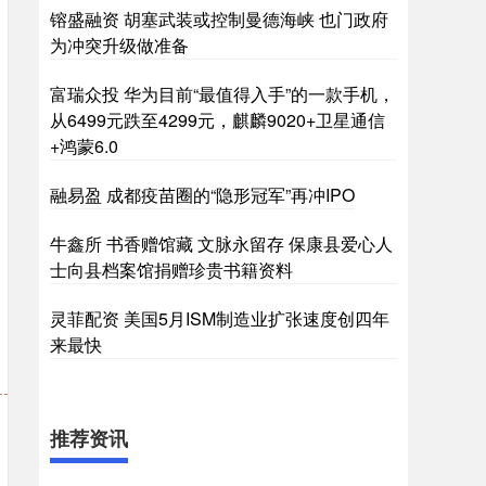
镕盛融资 胡塞武装或控制曼德海峡 也门政府
为冲突升级做准备
富瑞众投 华为目前“最值得入手”的一款手机，
从6499元跌至4299元，麒麟9020+卫星通信
+鸿蒙6.0
融易盈 成都疫苗圈的“隐形冠军”再冲IPO
牛鑫所 书香赠馆藏 文脉永留存 保康县爱心人
士向县档案馆捐赠珍贵书籍资料
灵菲配资 美国5月ISM制造业扩张速度创四年
来最快
推荐资讯