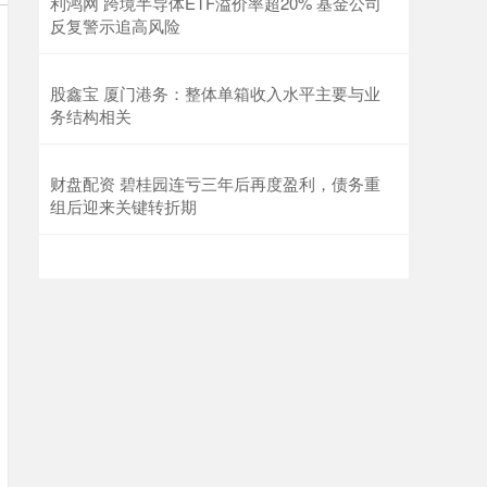
利鸿网 跨境半导体ETF溢价率超20% 基金公司
反复警示追高风险
股鑫宝 厦门港务：整体单箱收入水平主要与业
务结构相关
财盘配资 碧桂园连亏三年后再度盈利，债务重
组后迎来关键转折期