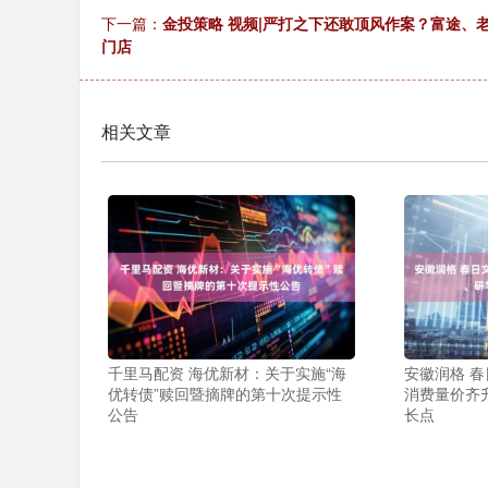
下一篇：
金投策略 视频|严打之下还敢顶风作案？富途、
门店
相关文章
千里马配资 海优新材：关于实施“海
安徽润格 
优转债”赎回暨摘牌的第十次提示性
消费量价齐
公告
长点