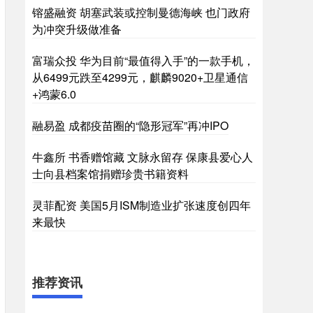
镕盛融资 胡塞武装或控制曼德海峡 也门政府
为冲突升级做准备
富瑞众投 华为目前“最值得入手”的一款手机，
从6499元跌至4299元，麒麟9020+卫星通信
+鸿蒙6.0
融易盈 成都疫苗圈的“隐形冠军”再冲IPO
牛鑫所 书香赠馆藏 文脉永留存 保康县爱心人
士向县档案馆捐赠珍贵书籍资料
灵菲配资 美国5月ISM制造业扩张速度创四年
来最快
推荐资讯