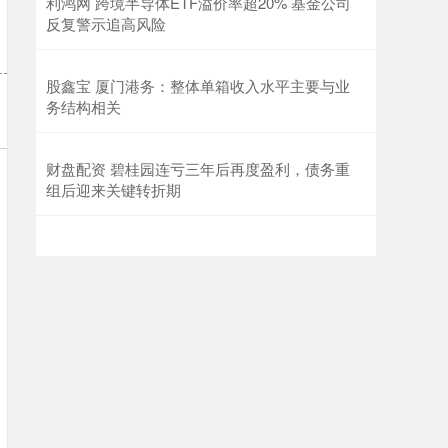
利鸿网 跨境半导体ETF溢价率超20% 基金公司
反复警示追高风险
股鑫宝 厦门港务：整体单箱收入水平主要与业
务结构相关
财盘配资 碧桂园连亏三年后再度盈利，债务重
组后迎来关键转折期