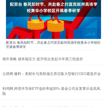
配资台 春风知时节，共赴春之约宜宾叙州高场学校黄伞小学校区
开展春季研学
领牛策略 成本端压力 提升纸企发起今年第三轮提价
云燚网 爆料：美财长与美联储主席召集大型银行CEO紧急开会
利鸿网 跨境半导体ETF溢价率超20% 基金公司反复警示追高风
险