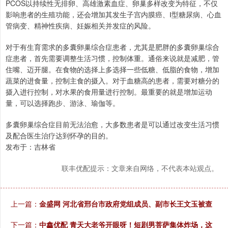
PCOS以持续性无排卵、高雄激素血症、卵巢多样改变为特征，不仅
影响患者的生殖功能，还会增加其发生子宫内膜癌、Ⅰ型糖尿病、心血
管病变、精神性疾病、妊娠相关并发症的风险。
对于有生育需求的多囊卵巢综合症患者，尤其是肥胖的多囊卵巢综合
症患者，首先需要调整生活习惯，控制体重。通俗来说就是减肥，管
住嘴、迈开腿。在食物的选择上多选择一些低糖、低脂的食物，增加
蔬菜的进食量，控制主食的摄入。对于血糖高的患者，需要对糖分的
摄入进行控制，对水果的食用量进行控制。最重要的就是增加运动
量，可以选择跑步、游泳、瑜伽等。
多囊卵巢综合症目前无法治愈，大多数患者是可以通过改变生活习惯
及配合医生治疗达到怀孕的目的。
发布于：吉林省
联丰优配提示：文章来自网络，不代表本站观点。
上一篇：
金盛网 河北省邢台市政府党组成员、副市长王文玉被查
下一篇：
中鑫优配 青天大老爷开眼呀！短剧男菩萨集体炸场，这