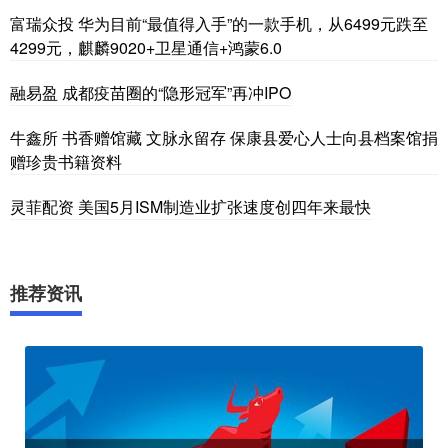
富瑞众投 华为目前“最值得入手”的一款手机，从6499元跌至
4299元，麒麟9020+卫星通信+鸿蒙6.0
融易盈 成都疫苗圈的“隐形冠军”再冲IPO
牛鑫所 书香赠馆藏 文脉永留存 保康县爱心人士向县档案馆捐
赠珍贵书籍资料
灵菲配资 美国5月ISM制造业扩张速度创四年来最快
推荐资讯