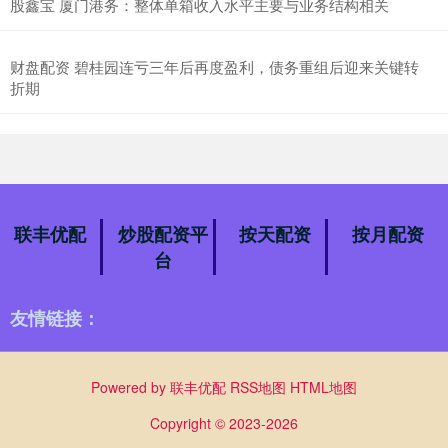
股鑫宝 厦门港务：整体单箱收入水平主要与业务结构相关
财盘配资 碧桂园连亏三年后再度盈利，债务重组后迎来关键转
折期
联丰优配
炒股配资平
按天配资
按月配资
台
友情链接：
Powered by
联丰优配
RSS地图
HTML地图
Copyright
© 2023-2026