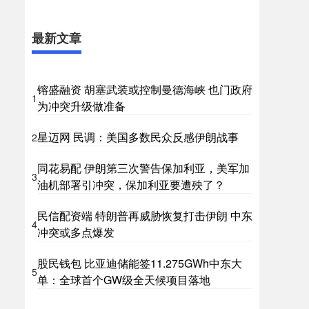
最新文章
镕盛融资 胡塞武装或控制曼德海峡 也门政府
1
为冲突升级做准备
星迈网 民调：美国多数民众反感伊朗战事
2
同花易配 伊朗第三次警告保加利亚，美军加
3
油机部署引冲突，保加利亚要遭殃了？
民信配资端 特朗普再威胁恢复打击伊朗 中东
4
冲突或多点爆发
股民钱包 比亚迪储能签11.275GWh中东大
5
单：全球首个GW级全天候项目落地