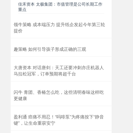
佳禾资本 太极集团：市值管理是公司长期工作
重点
领牛策略 成本端压力 提升纸企发起今年第三轮
提价
趣策略 如何引导孩子形成正确的三观
大唐资本 对话唐剑：天工还要冲刺亦庄机器人
马拉松冠军，订单预期将超千台
闪牛 青团、香椿怎么吃，这些清明春味这样吃
更健康
盈利通 癌痛不用忍！“吗啡泵”为疼痛按下“静音
键”，让生命重获安宁