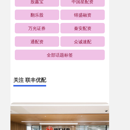
股鑫宝
中国星配资
翻乐股
镕盛融资
万光证券
秦安配资
通配资
众诚速配
全部话题标签
关注 联丰优配