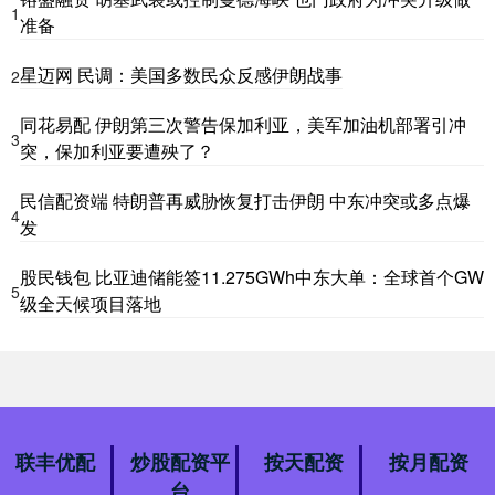
1
准备
星迈网 民调：美国多数民众反感伊朗战事
2
同花易配 伊朗第三次警告保加利亚，美军加油机部署引冲
3
突，保加利亚要遭殃了？
民信配资端 特朗普再威胁恢复打击伊朗 中东冲突或多点爆
4
发
股民钱包 比亚迪储能签11.275GWh中东大单：全球首个GW
5
级全天候项目落地
联丰优配
炒股配资平
按天配资
按月配资
台