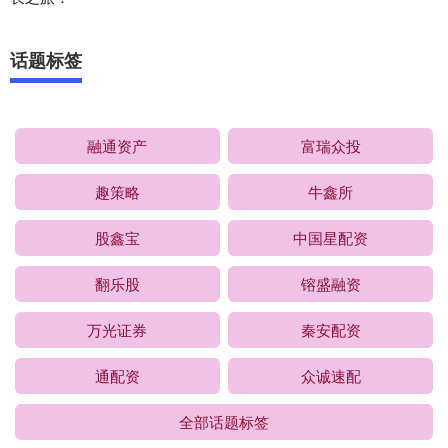
话题标签
融通资产
富瑞众投
趣策略
牛鑫所
股鑫宝
中国星配资
翻乐股
镕盛融资
万光证券
秦安配资
通配资
众诚速配
全部话题标签