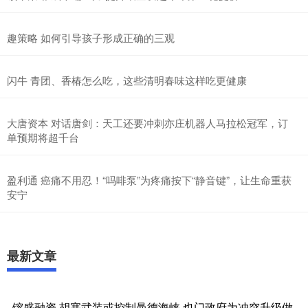
趣策略 如何引导孩子形成正确的三观
闪牛 青团、香椿怎么吃，这些清明春味这样吃更健康
大唐资本 对话唐剑：天工还要冲刺亦庄机器人马拉松冠军，订
单预期将超千台
盈利通 癌痛不用忍！“吗啡泵”为疼痛按下“静音键”，让生命重获
安宁
最新文章
镕盛融资 胡塞武装或控制曼德海峡 也门政府为冲突升级做