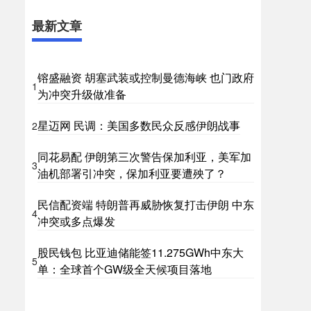
最新文章
镕盛融资 胡塞武装或控制曼德海峡 也门政府
1
为冲突升级做准备
星迈网 民调：美国多数民众反感伊朗战事
2
同花易配 伊朗第三次警告保加利亚，美军加
3
油机部署引冲突，保加利亚要遭殃了？
民信配资端 特朗普再威胁恢复打击伊朗 中东
4
冲突或多点爆发
股民钱包 比亚迪储能签11.275GWh中东大
5
单：全球首个GW级全天候项目落地