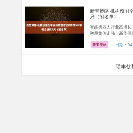
新宝策略 机构预测
只（附名单）
智能机器人行业高增长
融股集体走强，新华保险（
日期：04-
新宝策略
联丰优