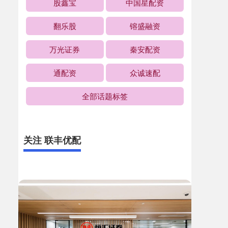
股鑫宝
中国星配资
翻乐股
镕盛融资
万光证券
秦安配资
通配资
众诚速配
全部话题标签
关注 联丰优配