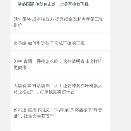
港盛国际 伊朗称击落一架美军搜救飞机
领牛策略 成本端压力 提升纸企发起今年第三轮
提价
趣策略 如何引导孩子形成正确的三观
闪牛 青团、香椿怎么吃，这些清明春味这样吃
更健康
大唐资本 对话唐剑：天工还要冲刺亦庄机器人
马拉松冠军，订单预期将超千台
盈利通 癌痛不用忍！“吗啡泵”为疼痛按下“静音
键”，让生命重获安宁