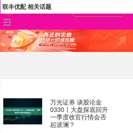
联丰优配 相关话题
万光证券 谈股论金
0330丨大盘探底回升
一季度收官行情会否
起波澜？