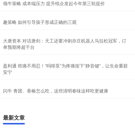
领牛策略 成本端压力 提升纸企发起今年第三轮提价
趣策略 如何引导孩子形成正确的三观
大唐资本 对话唐剑：天工还要冲刺亦庄机器人马拉松冠军，订
单预期将超千台
盈利通 癌痛不用忍！“吗啡泵”为疼痛按下“静音键”，让生命重获
安宁
闪牛 青团、香椿怎么吃，这些清明春味这样吃更健康
最新文章