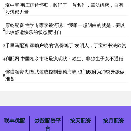
涨中宝 韦庄雨途怀归，吟诵了一首名作，章法绵密，自有一
1
股沉郁力量
康乾配资 性学专家李银河说：“我唯一想明白的就是，要以
2
比较舒适快乐的状态度过自
千里马配资 家喻户晓的“宫保鸡丁”发明人，丁宝桢书法欣赏
3
利配网 中国相亲市场最疯现状：独生、非独生子女不通婚
4
镕盛融资 胡塞武装或控制曼德海峡 也门政府为冲突升级做
5
准备
联丰优配
炒股配资平
按天配资
按月配资
台