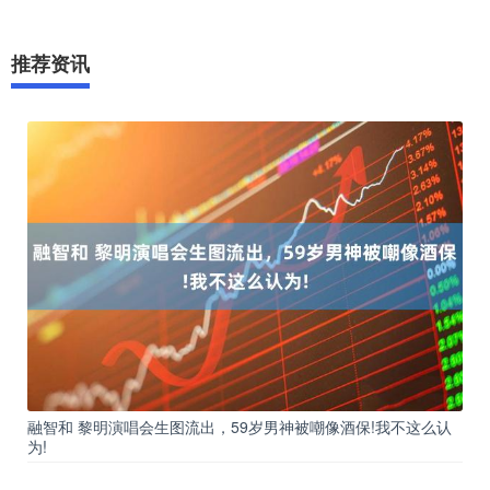
推荐资讯
融智和 黎明演唱会生图流出，59岁男神被嘲像酒保!我不这么认
为!