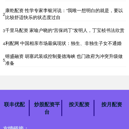
康乾配资 性学专家李银河说：“我唯一想明白的就是，要以
2
比较舒适快乐的状态度过自
千里马配资 家喻户晓的“宫保鸡丁”发明人，丁宝桢书法欣赏
3
利配网 中国相亲市场最疯现状：独生、非独生子女不通婚
4
镕盛融资 胡塞武装或控制曼德海峡 也门政府为冲突升级做
5
准备
联丰优配
炒股配资平
按天配资
按月配资
台
友情链接：