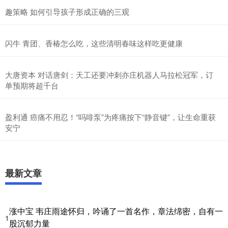
趣策略 如何引导孩子形成正确的三观
闪牛 青团、香椿怎么吃，这些清明春味这样吃更健康
大唐资本 对话唐剑：天工还要冲刺亦庄机器人马拉松冠军，订
单预期将超千台
盈利通 癌痛不用忍！“吗啡泵”为疼痛按下“静音键”，让生命重获
安宁
最新文章
涨中宝 韦庄雨途怀归，吟诵了一首名作，章法绵密，自有一
1
股沉郁力量