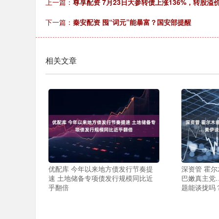
上一篇：
尊享配资 7月23日大参转债上涨136%，转股溢价
下一篇：
秦安配资 囤“词元”能暴富？国安部提醒
相关文章
优配库 今年以来地方债发行节奏提
深资管 霍
速 土地储备专项债发行规模同比近
巴嫩真主党
乎翻倍
题能谈拢吗