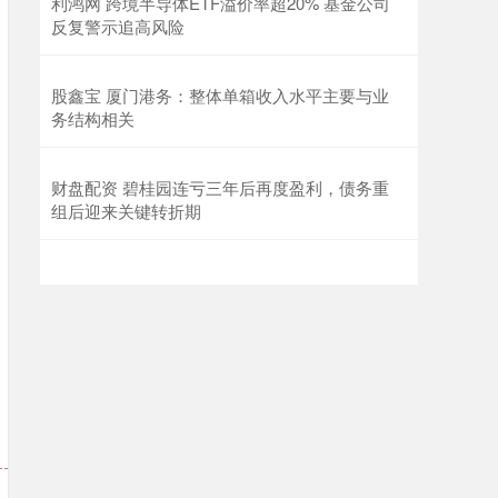
利鸿网 跨境半导体ETF溢价率超20% 基金公司
反复警示追高风险
股鑫宝 厦门港务：整体单箱收入水平主要与业
务结构相关
财盘配资 碧桂园连亏三年后再度盈利，债务重
组后迎来关键转折期