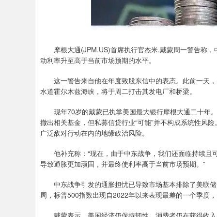
摩根大通(JPM.US)首席执行官杰米.戴蒙周一警告称
动利率升至高于当前市场预期的水平。
这一警告来自他在年度致股东信中的表态。此前一天，美
水道霍尔木兹海峡，将于周二打击其发电厂和桥梁。
现年70岁的戴蒙已执掌美国最大银行摩根大通二十年。
撤出相关基金，但私募信贷行业“可能”并不构成系统性风险
广泛敌对行动在内的地缘政治风险。
他补充称：“现在，由于中东战争，我们还面临持续且可
导致通胀更加顽固，并最终使利率高于当前市场预期。”
中东战争引发的通胀担忧已导致市场基本排除了美联储今
周，标普500指数出现自2022年以来表现最差的一个季
戴蒙表示，美国经济仍保持韧性，消费者仍在获得收入并