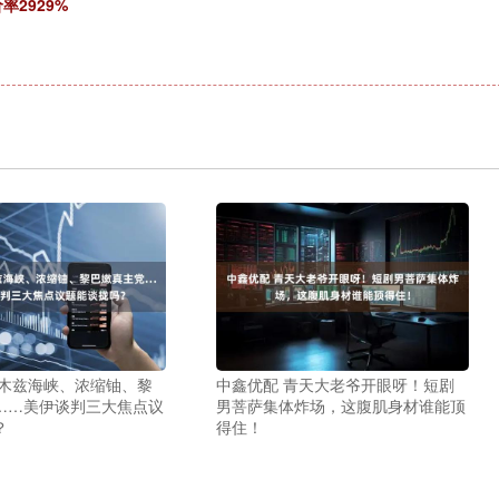
率2929%
尔木兹海峡、浓缩铀、黎
中鑫优配 青天大老爷开眼呀！短剧
……美伊谈判三大焦点议
男菩萨集体炸场，这腹肌身材谁能顶
？
得住！