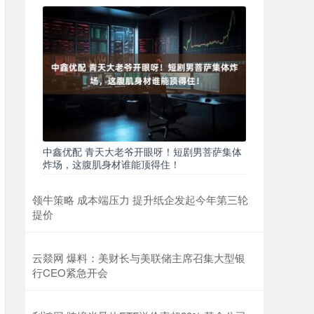
中鑫优配 青天大老爷开眼呀！短剧男菩萨集体
炸场，这腹肌身材谁能顶得住！
领牛策略 成本端压力 提升纸企发起今年第三轮
提价
云燚网 爆料：美财长与美联储主席召集大型银
行CEO紧急开会