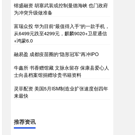
镕盛融资 胡塞武装或控制曼德海峡 也门政府
为冲突升级做准备
富瑞众投 华为目前“最值得入手”的一款手机，
从6499元跌至4299元，麒麟9020+卫星通信
+鸿蒙6.0
融易盈 成都疫苗圈的“隐形冠军”再冲IPO
牛鑫所 书香赠馆藏 文脉永留存 保康县爱心人
士向县档案馆捐赠珍贵书籍资料
灵菲配资 美国5月ISM制造业扩张速度创四年
来最快
推荐资讯