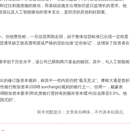
和过往刺激措施的推动，而基础设施支出增加仍是日益增长的需求。他
管政策以及人工智能驱动的资本支出，是经济的其他利好因素。
小。但他警告称，一旦信贷周期走弱，由于整体信贷标准已出现一定程度
贷通常缺乏较高透明度或严格的贷款估值“定价标记”，这增加了投资者在
季度赎回请求创下历史水平，该公司已限制两只基金的赎回。其中，与人工智能相
的修订版资本规则，称其中一些内容仍然“毫无意义”。摩根大通是曾积
银行附加资本(GSIB surcharge)规则的银行之一。但周一，戴蒙表
IB附加资本要求(即此类银行需持有的额外资本缓冲)仅会降至5.0%。他
国式的”。
联丰优配提示：文章来自网络，不代表本站观点。