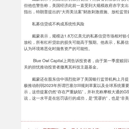
但他也警告称，美国经济此前一直受到大规模政府赤字支出
指出，特朗普提出的“大而美法案”财政刺激措施、放松监
私募信贷或不构成系统性风险
戴蒙表示，规模达1.8万亿美元的私募信贷市场相对较
放松，所有杠杆贷款的损失可能高于预期。他表示，私募信
认为环境将恶化时抛售资产的可能性。
Blue Owl Capital上周告诉投资者，由于第一
关的担忧推动投资者撤离其科技主题基金。
戴蒙还在股东信中强烈批评了美国银行监管机构上月提出
极推动削弱2023年所谓巴塞尔III规则草案以及全球系统重要性
示，这些提案仍然“存在严重缺陷”，并补充称摩根大通的GS
说，这一水平是在惩罚该行的成功，是“荒谬的”，也是“非美