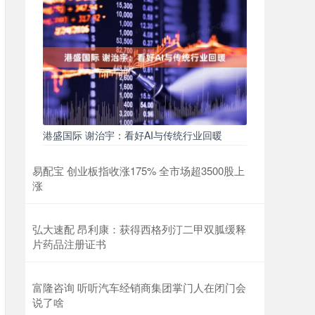
港盛国际 谢治宇：看好AI与传统行业回暖
易配宝 创业板指收涨175% 全市场超3500股上
涨
弘大速配 昂利康：获得西格列汀二甲双胍缓释
片药品注册证书
富隆咨询 听听汽车经销商集团掌门人在闭门会
说了啥