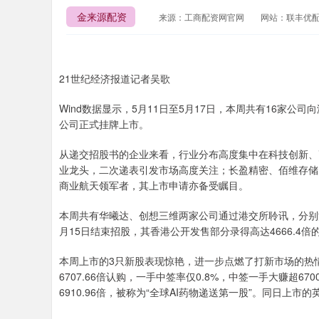
金来源配资
来源：工商配资网官网
网站：联丰优
21世纪经济报道记者吴歌
Wind数据显示，5月11日至5月17日，本周共有16家
公司正式挂牌上市。
从递交招股书的企业来看，行业分布高度集中在科技创新、
业龙头，二次递表引发市场高度关注；长盈精密、佰维存储
商业航天领军者，其上市申请亦备受瞩目。
本周共有华曦达、创想三维两家公司通过港交所聆讯，分别深
月15日结束招股，其香港公开发售部分录得高达4666.4
本周上市的3只新股表现惊艳，进一步点燃了打新市场的热情
6707.66倍认购，一手中签率仅0.8%，中签一手大赚超6
6910.96倍，被称为“全球AI药物递送第一股”。同日上市的