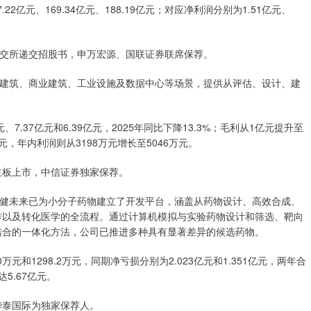
22亿元、169.34亿元、188.19亿元；对应净利润分别为1.51亿元、
向港交所递交招股书，申万宏源、国联证券联席保荐。
建筑、商业建筑、工业设施及数据中心等场景，提供从评估、设计、建
、7.37亿元和6.39亿元，2025年同比下降13.3%；毛利从1亿元提升至
万元，年内利润则从3198万元增长至5046万元。
主板上市，中信证券独家保荐。
健未来已为小分子药物建立了开发平台，涵盖从药物设计、高效合成、
作以及转化医学的全流程。通过计算机模拟与实验药物设计和筛选、靶向
结合的一体化方法，公司已推进多种具有显著差异的候选药物。
万元和1298.2万元，同期净亏损分别为2.023亿元和1.351亿元，两年合
5.67亿元。
华泰国际为独家保荐人。