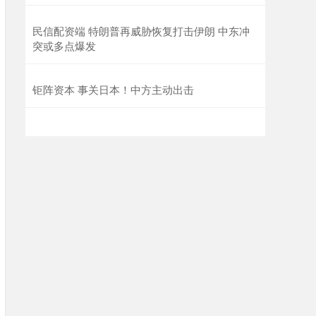
民信配资端 特朗普再威胁恢复打击伊朗 中东冲
突或多点爆发
钜阵资本 事关日本！中方主动出击