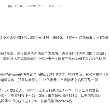
配
日期：2026-05-18 09:07:09
查看：66
公司向港交所递交招股书，2家公司通过上市聆讯，3家公司启动招股，另有3家
高端制造、医疗健康等新质生产力领域。迈瑞医疗作为中国医疗器械行
、菲仕技术等高端制造企业纷纷出击；国星宇航作为AI卫星领域的民营
耕AIHome解决方案与消费级3D打印赛道。招股方面，驭势科技则于5
倍的超额认购，孖展认购额达2035亿港元，市场情绪之热烈可见一斑。
。乐动机器人于5月11日上市首日飙涨超127%，此前公开发售获
700港元。剂泰科技-P于5月13日上市首日收涨超126%，认购倍数高达
英派药业-B亦收涨超108%，认购倍数为2282.4倍。