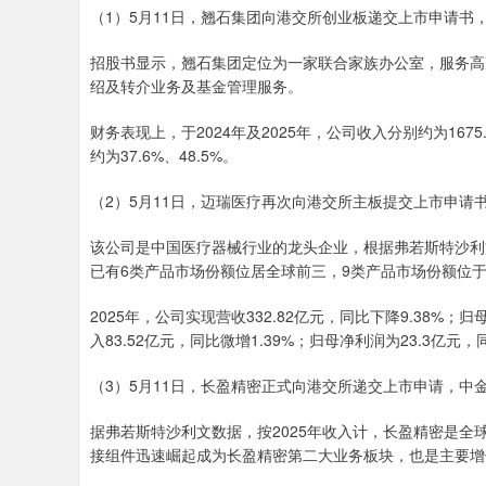
（1）5月11日，翘石集团向港交所创业板递交上市申请书
招股书显示，翘石集团定位为一家联合家族办公室，服务高
绍及转介业务及基金管理服务。
财务表现上，于2024年及2025年，公司收入分别约为1675
约为37.6%、48.5%。
（2）5月11日，迈瑞医疗再次向港交所主板提交上市申请
该公司是中国医疗器械行业的龙头企业，根据弗若斯特沙利
已有6类产品市场份额位居全球前三，9类产品市场份额位
2025年，公司实现营收332.82亿元，同比下降9.38%；归
入83.52亿元，同比微增1.39%；归母净利润为23.3亿元，同
（3）5月11日，长盈精密正式向港交所递交上市申请，中
据弗若斯特沙利文数据，按2025年收入计，长盈精密是
接组件迅速崛起成为长盈精密第二大业务板块，也是主要增