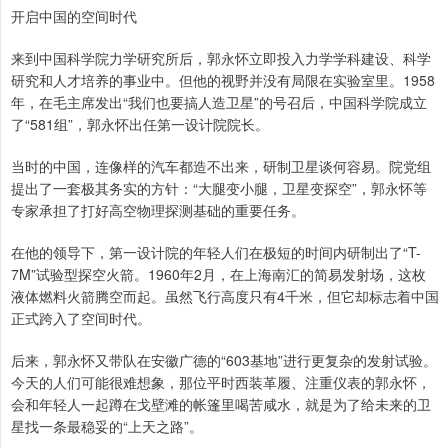
开启中国的空间时代
来到中国科学院力学研究所后，郭永怀立即投入力学学科建设、科学
研究和人才培养的事业中。但他的视野并没有局限在实验室里。1958
年，在毛主席发出“我们也要搞人造卫星”的号召后，中国科学院成立
了“581组”，郭永怀出任第一设计院院长。
当时的中国，连像样的汽车都造不出来，研制卫星谈何容易。院党组
提出了一套极其务实的方针：“大腿变小腿，卫星变探空”，郭永怀等
专家承担了打好高空物理探测基础的重要任务。
在他的领导下，第一设计院的年轻人们在极短的时间内研制出了“T-
7M”试验型探空火箭。1960年2月，在上海南汇的简易发射场，这枚
液体燃料火箭腾空而起。虽然飞行高度只有4千米，但它却标志着中国
正式跨入了空间时代。
后来，郭永怀又带队在安徽广德的“603基地”进行更复杂的发射试验。
今天的人们可能很难想象，那位平时西装革履、注重仪表的郭永怀，
会和年轻人一起蹲在戈壁滩的帐篷里喝苦咸水，就是为了给未来的卫
星找一条最稳妥的“上天之路”。