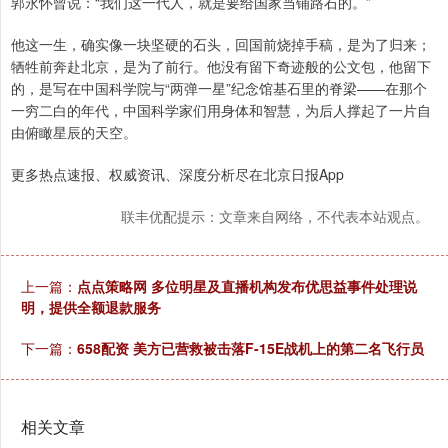
郭永怀曾说：“我们这一代人，就是要给国家当铺路石的。”
他这一生，确实像一块坚硬的石头，回国前烧掉手稿，是为了归来；
牺牲前奔赴北京，是为了前行。他没有留下奇迹般的公文包，他留下
的，是写在中国科学院与“两弹一星”纪念馆基石里的脊梁——在那个
一穷二白的年代，中国科学家们用身体和智慧，为后人撑起了一片自
由俯瞰星辰的天空。
更多热点速报、权威资讯、深度分析尽在北京日报App
联丰优配提示：文章来自网络，不代表本站观点。
上一篇：
点点策略网 多位明星及直播机构发布优思益事件处理说
明，提供全额退款服务
下一篇：
658配资 美方已营救被击落F-15E战机上的第二名飞行员
相关文章