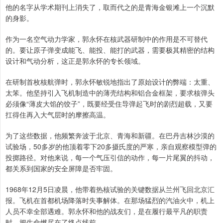
他的名字从学术期刊上消失了，取而代之的是青海金银滩上一个沉默
的身影。
作为一名空气动力学家，郭永怀在核武器研制中的作用是不可替代
的。要让原子弹变成能飞、能投、能打的武器，需要极其精密的结构
设计和气动分析，这正是郭永怀的专长领域。
在研制首枚核航弹时，郭永怀敏锐地指出了原始设计的弊端：太重、
太笨。他坚持引入飞机制造中的薄壳结构和铝合金框架，要求核弹头
必须像“薄皮大馅的饺子”，既要经受住导弹起飞时的剧烈超载，又要
扛得住再入大气层时的摩擦高温。
为了这些数据，他频繁奔波于北京、青海和新疆。在巴丹吉林沙漠的
试验场，50多岁的他顶着零下20多摄氏度的严寒，亲自观察模型弹的
投掷路径。对他来说，每一个气压引信的动作，每一片尾翼的抖动，
都关系到国家的安全屏障是否牢固。
1968年12月5日凌晨，他带着热核试验的关键数据从兰州飞回北京汇
报。飞机在首都机场降落时失事解体。在那场猛烈的汽油火中，机上
人员不幸全部遇难。郭永怀和他的战友们，是在履行最平凡的职责
时，把生命燃尽在了终点线前。