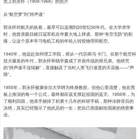
览上郭永怀（1909-1968）的照片
从“航空梦”到“跨声速”
郭永怀对航天的执着，最早可以追溯到20世纪30年代。在大学求学
时，他曾亲眼目睹日寇军机在华夏大地上肆虐。那种“有空无防”的刺
痛，让这个原本学习电机工程的年轻人转投物理和航空。
1940年，他远赴加州理工学院，师从一代宗师冯·卡门。在那个航空科
技大爆发的年代，郭永怀和钱学森成了并肩作战的师兄弟。他研究
的“跨声速不连续解”，直接触及了当时人类飞行速度的天花板——“声
障”。
1955年，郭永怀被康奈尔大学聘为终身教授。但他心里清楚，他在黑
板上推演的每一个公式，最终都应该支撑起祖国的蓝天。1956年，为
了顺利回国，他亲手烧掉了积累十几年的科研手稿，那种冷静背后的
决绝，其实已经预示了他此后的一生：把自己彻底献给国家的绝密事
业。