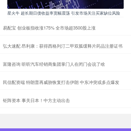
星火牛 超长期日债收益率宽幅震荡 引发市场关注买家缺位风险
易配宝 创业板指收涨175% 全市场超3500股上涨
弘大速配 昂利康：获得西格列汀二甲双胍缓释片药品注册证书
富隆咨询 听听汽车经销商集团掌门人在闭门会说了啥
民信配资端 特朗普再威胁恢复打击伊朗 中东冲突或多点爆发
钜阵资本 事关日本！中方主动出击