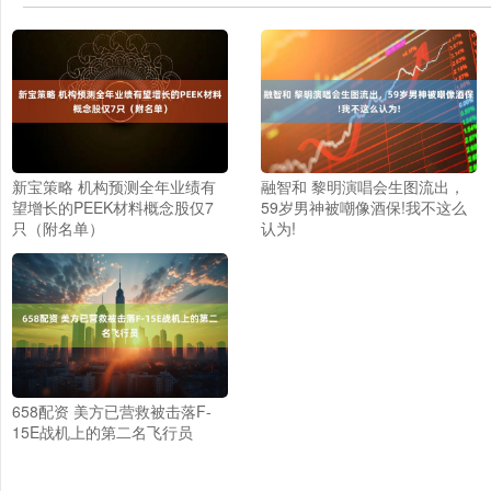
新宝策略 机构预测全年业绩有
融智和 黎明演唱会生图流出，
望增长的PEEK材料概念股仅7
59岁男神被嘲像酒保!我不这么
只（附名单）
认为!
658配资 美方已营救被击落F-
15E战机上的第二名飞行员