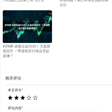
点位
利鸿网 谈股论金0330丨大盘探
底回升 一季度收官行情会否起
波澜？
相关评论
本文评分
*
评论内容
*