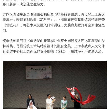
春日新芽，满是蓬勃生命力。
普陀区真如星愿合唱团由孤独症及心智障碍者组成，再度登上上海之
春舞台，献唱原创歌曲《花常开》。上海脑瘫芭蕾舞训练营带来芭蕾
《雪绒花》，将艺术康复融入日常训练，为脑瘫儿童打开全新康复之
门。
双非遗创新节目《偶遇昆曲春满园》曾获全国残疾人艺术汇演戏曲类
特等奖，尽显传统艺术与特殊群体的融合之美。上海市残疾人文化体
育促进中心献上男声无伴奏小组唱《奉献》，用纯净和声传递大爱。