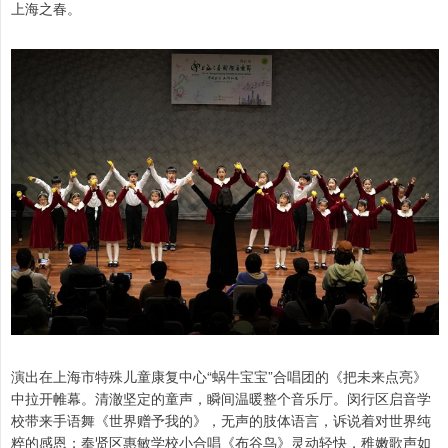
上海之春。
演出在上海市特殊儿童康复中心“蜗牛宝宝”合唱团的《把未来点亮》
中拉开帷幕。清澈坚定的童声，瞬间温暖整个音乐厅。闵行区启音学
校带来手语舞《世界赠予我的》，无声的肢体语言，诉说着对世界纯
粹的感恩；奉贤区惠敏学校小合唱《布谷鸟》灵动轻快，稚嫩歌声如