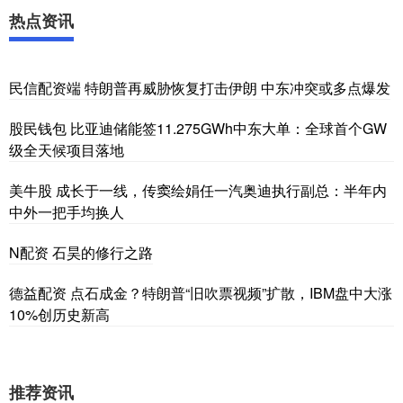
热点资讯
民信配资端 特朗普再威胁恢复打击伊朗 中东冲突或多点爆发
股民钱包 比亚迪储能签11.275GWh中东大单：全球首个GW
级全天候项目落地
美牛股 成长于一线，传窦绘娟任一汽奥迪执行副总：半年内
中外一把手均换人
N配资 石昊的修行之路
德益配资 点石成金？特朗普“旧吹票视频”扩散，IBM盘中大涨
10%创历史新高
推荐资讯