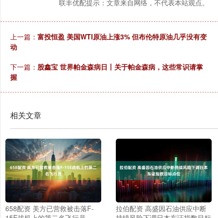
联丰优配提示：文章来自网络，不代表本站观点。
上一篇：
富投恒盈 美国WTI原油上涨3% 但布伦特原油几乎没有变
动
下一篇：
股鑫宝 世界帕金森病日丨关于帕金森病，这些常识请掌
握
相关文章
658配资 美方已营救被击落F-
拉伯配资 高盛因石油供应中断
15E战机上的第二名飞行员
持续风险下调日本东证指数目标