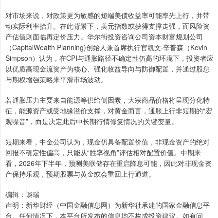
对市场来说，对政策更为敏感的短端美债收益率可能率先上行，并带
动实际利率抬升。在此背景下，美元指数或获得支撑走强，而风险资
产估值则面临再定价压力。华尔街投资咨询公司资本财富规划公司
（CapitalWealth Planning)创始人兼首席执行官凯文·辛普森（Kevin
Simpson）认为，在CPI与通胀路径不确定性仍高的环境下，投资者应
以优质高现金流资产为核心、强化收益导向与防御配置，并通过股息
与期权增强策略来平滑市场波动。
若通胀压力主要来自能源等供给侧因素，大宗商品价格将呈现分化特
征，能源资产或受地缘溢价支撑，对黄金而言，通胀上行非短期的“宏
观噪音”，而是决定此后中长期行情修复情况的关键变量。
短期来看，中金公司认为，现金仍具备配置价值，非现金资产的绝对
回报不确定性偏高，只能从“胜率视角”评估相对配置价值。中期来
看，2026年下半年，预测美联储存在重启降息可能，因此对非现金资
产保持乐观，预期股票与黄金或会重回上行通道。
编辑：谈瑞
声明：新华财经（中国金融信息网）为新华社承建的国家金融信息平
台。任何情况下，本平台所发布的信息均不构成投资建议。如有问