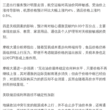
三是出行服务预计明显走强，航空运输对高油价同样敏感。受油价上
涨传导影响，机票价格预计环比大幅上涨约4%，酒店价格上涨约
0.5%。
四是关税因素的影响，预计将对核心通胀贡献约0.03个百分点，主要
体现在娱乐、教育、家居用品、通信及个人护理等对关税较敏感的类
别。
摩根大通分析师指出，随着贸易成本逐步向终端传导，食品价格仍将
面临持续上行压力。即便不考虑能源价格的溢出效应，关税本身也足
以对CPI形成上推作用。
摩根大通进一步强调：“无论油价最终稳定在何种水平，只要价格不再
继续上涨，其对通胀的边际贡献将逐步消失；但由于价格中枢已经抬
升，对居民实际购买力的挤压却不会消退，反而会随着高价水平的维
持而持续显现。”
美联储后续利率路径不确定性加剧
地缘政治冲突引发的能源成本上行，并不会止步于油价本身，还将通