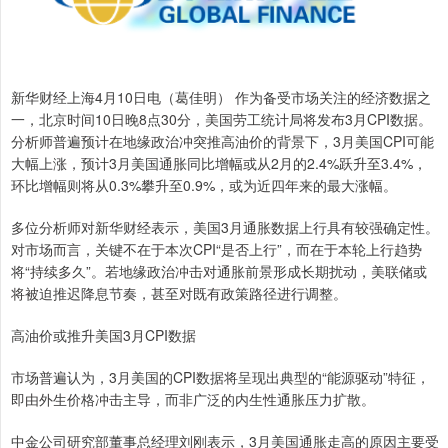
新华财经上海4月10日电（葛佳明） 作为备受市场关注的经济数据之
一，北京时间10日晚8点30分，美国劳工统计局将发布3月CPI数据。
分析师普遍预计在地缘政治冲突推高油价的背景下，3月美国CPI可能
大幅上涨，预计3月美国通胀同比增幅或从2月的2.4%跃升至3.4%，
环比增幅则将从0.3%攀升至0.9%，或为近四年来的最大涨幅。
多位分析师对新华财经表示，美国3月通胀数据上行具有较强确定性。
对市场而言，关键不在于本次CPI“是否上行”，而在于本轮上行趋势
将“持续多久”。若地缘政治冲击对通胀前景形成长期扰动，美联储或
将被迫推迟降息节奏，甚至对既有政策路径进行调整。
高油价或推升美国3月CPI数据
市场普遍认为，3月美国的CPI数据将呈现出典型的“能源驱动”特征，
即由外生价格冲击主导，而非广泛的内生性通胀压力扩散。
中金公司研究部董事总经理刘刚表示，3月美国通胀走高的原因主要受