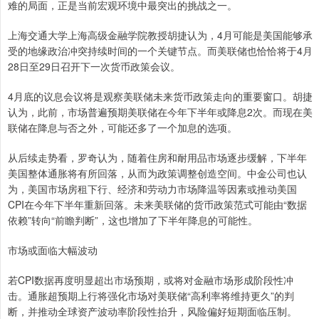
难的局面，正是当前宏观环境中最突出的挑战之一。
上海交通大学上海高级金融学院教授胡捷认为，4月可能是美国能够承
受的地缘政治冲突持续时间的一个关键节点。而美联储也恰恰将于4月
28日至29日召开下一次货币政策会议。
4月底的议息会议将是观察美联储未来货币政策走向的重要窗口。胡捷
认为，此前，市场普遍预期美联储在今年下半年或降息2次。而现在美
联储在降息与否之外，可能还多了一个加息的选项。
从后续走势看，罗奇认为，随着住房和耐用品市场逐步缓解，下半年
美国整体通胀将有所回落，从而为政策调整创造空间。中金公司也认
为，美国市场房租下行、经济和劳动力市场降温等因素或推动美国
CPI在今年下半年重新回落。未来美联储的货币政策范式可能由“数据
依赖”转向“前瞻判断”，这也增加了下半年降息的可能性。
市场或面临大幅波动
若CPI数据再度明显超出市场预期，或将对金融市场形成阶段性冲
击。通胀超预期上行将强化市场对美联储“高利率将维持更久”的判
断，并推动全球资产波动率阶段性抬升，风险偏好短期面临压制。