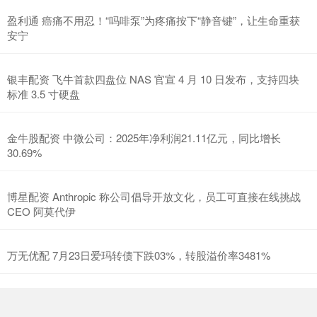
盈利通 癌痛不用忍！“吗啡泵”为疼痛按下“静音键”，让生命重获
安宁
银丰配资 飞牛首款四盘位 NAS 官宣 4 月 10 日发布，支持四块
标准 3.5 寸硬盘
金牛股配资 中微公司：2025年净利润21.11亿元，同比增长
30.69%
博星配资 Anthropic 称公司倡导开放文化，员工可直接在线挑战
CEO 阿莫代伊
万无优配 7月23日爱玛转债下跌03%，转股溢价率3481%