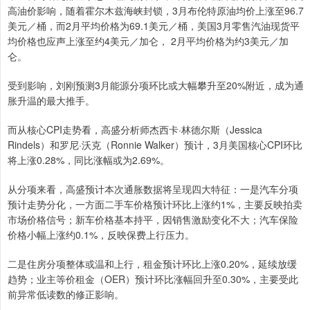
高油价影响，随着霍尔木兹海峡封锁，3月布伦特原油均价上涨至96.7
美元／桶，而2月平均价格为69.1美元／桶，美国3月零售汽油现货平
均价格也应声上涨至约4美元／加仑， 2月平均价格为约3美元／加
仑。
受到影响，刘刚预测3月能源分项环比或大幅攀升至20%附近，成为通
胀升温的最大推手。
而从核心CPI走势看，高盛分析师杰西卡·林德尔斯（Jessica
Rindels）和罗尼·沃克（Ronnie Walker）预计，3月美国核心CPI环比
将上涨0.28%，同比涨幅或为2.69%。
从分项来看，高盛预计本次通胀数据将呈现四大特征：一是汽车分项
预计走势分化，一方面二手车价格预计环比上涨约1%，主要反映拍卖
市场价格信号；新车价格基本持平，因销售激励变化不大；汽车保险
价格小幅上涨约0.1%，反映保费上行压力。
二是住房分项整体或温和上行，租金预计环比上涨0.20%，延续放缓
趋势；业主等价租金（OER）预计环比涨幅回升至0.30%，主要受此
前异常低读数的修正影响。