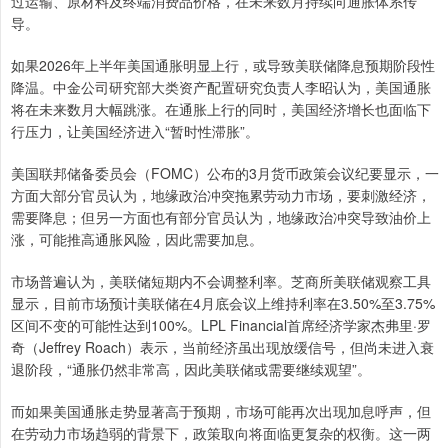
过运输、原材料及终端消费品价格，在未来数月持续向通胀体系传
导。
如果2026年上半年美国通胀明显上行，或导致美联储降息预期阶段性
降温。中金公司研究部大类资产配置研究负责人李昭认为，美国通胀
将在未来数月大幅跳涨。在通胀上行的同时，美国经济增长也面临下
行压力，让美国经济进入“暂时性滞胀”。
美国联邦储备委员会（FOMC）公布的3月货币政策会议纪要显示，一
方面大部分官员认为，地缘政治冲突拖累劳动力市场，要刺激经济，
需要降息；但另一方面也有部分官员认为，地缘政治冲突导致油价上
涨，可能推高通胀风险，因此需要加息。
市场普遍认为，美联储短期内不会调整利率。芝商所美联储观察工具
显示，目前市场预计美联储在4月底会议上维持利率在3.50%至3.75%
区间不变的可能性达到100%。LPL Financial首席经济学家杰弗里·罗
奇（Jeffrey Roach）表示，当前经济虽出现放缓信号，但尚未进入衰
退阶段，“通胀仍然非常高，因此美联储或需要继续观望”。
而如果美国通胀走势显著高于预期，市场可能再次出现加息呼声，但
在劳动力市场趋弱的背景下，政策取向将面临更复杂的权衡。这一两