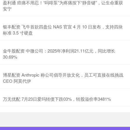
盈利通 癌痛不用忍！“吗啡泵”为疼痛按下“静音键”，让生命重获
安宁
银丰配资 飞牛首款四盘位 NAS 官宣 4 月 10 日发布，支持四块
标准 3.5 寸硬盘
金牛股配资 中微公司：2025年净利润21.11亿元，同比增长
30.69%
博星配资 Anthropic 称公司倡导开放文化，员工可直接在线挑战
CEO 阿莫代伊
万无优配 7月23日爱玛转债下跌03%，转股溢价率3481%