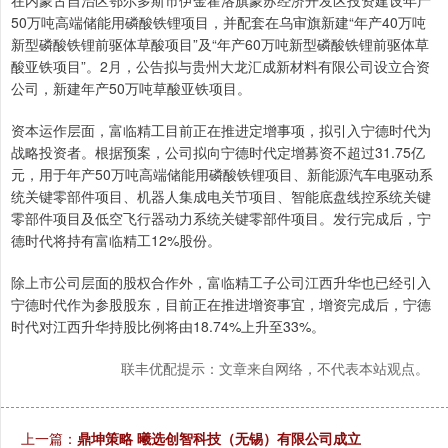
在内蒙古自治区鄂尔多斯市伊金霍洛旗蒙苏经济开发区投资建设年产
50万吨高端储能用磷酸铁锂项目，并配套在乌审旗新建“年产40万吨
新型磷酸铁锂前驱体草酸项目”及“年产60万吨新型磷酸铁锂前驱体草
酸亚铁项目”。2月，公告拟与贵州大龙汇成新材料有限公司设立合资
公司，新建年产50万吨草酸亚铁项目。
资本运作层面，富临精工目前正在推进定增事项，拟引入宁德时代为
战略投资者。根据预案，公司拟向宁德时代定增募资不超过31.75亿
元，用于年产50万吨高端储能用磷酸铁锂项目、新能源汽车电驱动系
统关键零部件项目、机器人集成电关节项目、智能底盘线控系统关键
零部件项目及低空飞行器动力系统关键零部件项目。发行完成后，宁
德时代将持有富临精工12%股份。
除上市公司层面的股权合作外，富临精工子公司江西升华也已经引入
宁德时代作为参股股东，目前正在推进增资事宜，增资完成后，宁德
时代对江西升华持股比例将由18.74%上升至33%。
联丰优配提示：文章来自网络，不代表本站观点。
上一篇：
鼎坤策略 曦选创智科技（无锡）有限公司成立