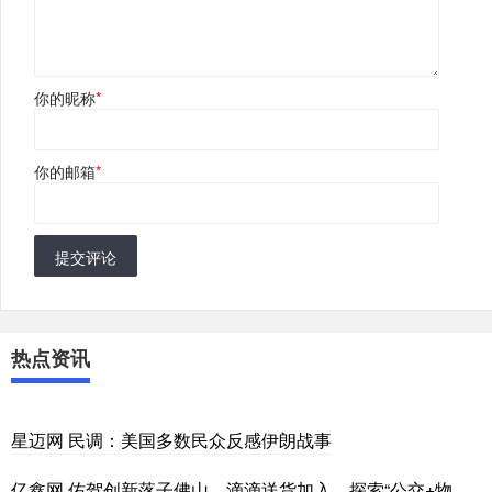
你的昵称
*
你的邮箱
*
提交评论
热点资讯
星迈网 民调：美国多数民众反感伊朗战事
亿鑫网 佑驾创新落子佛山，滴滴送货加入，探索“公交+物